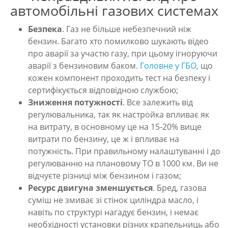
автомобільні газових системах
Безпека
. Газ не більше небезпечний ніж
бензин. Багато хто помилково шукають відео
про аварії за участю газу, при цьому ігноруючи
аварії з бензиновим баком.
Головне у ГБО
, що
кожен компонент проходить тест на безпеку і
сертифікується відповідною службою;
Зниження потужності
. Все залежить від
регулювальника, так як настройка впливає як
на витрату, в основному це на 15-20% вище
витрати по бензину, це ж і впливає на
потужність. При правильному налаштуванні і до
регулюванню на плановому ТО в 1000 км. Ви не
відчуєте різниці між бензином і газом;
Ресурс двигуна зменшується
. Бред, газова
суміш не змиває зі стінок циліндра масло, і
навіть по структурі нагадує бензин, і немає
необхідності установки різних крапельниць або