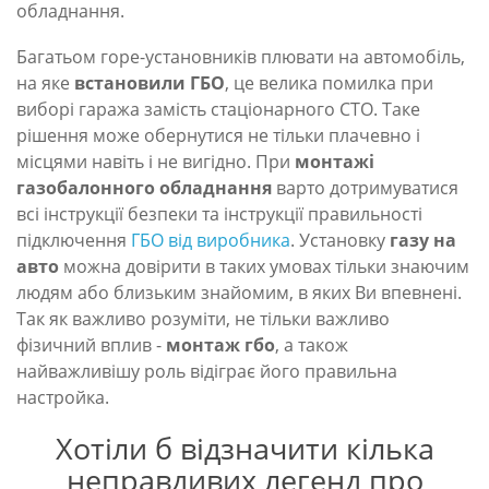
обладнання.
Багатьом горе-установників плювати на автомобіль,
на яке
встановили ГБО
, це велика помилка при
виборі гаража замість стаціонарного СТО. Таке
рішення може обернутися не тільки плачевно і
місцями навіть і не вигідно. При
монтажі
газобалонного обладнання
варто дотримуватися
всі інструкції безпеки та інструкції правильності
підключення
ГБО від виробника
. Установку
газу на
авто
можна довірити в таких умовах тільки знаючим
людям або близьким знайомим, в яких Ви впевнені.
Так як важливо розуміти, не тільки важливо
фізичний вплив -
монтаж гбо
, а також
найважливішу роль відіграє його правильна
настройка.
Хотіли б відзначити кілька
неправдивих легенд про