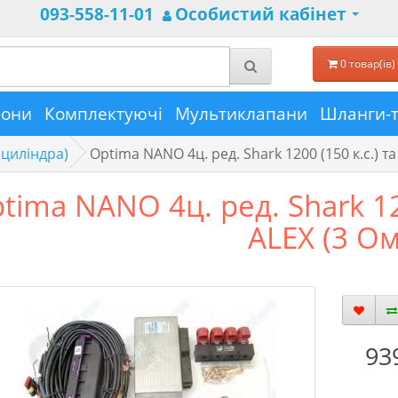
093-558-11-01
Особистий кабінет
0 товар(ів) 
лони
Комплектуючі
Мультиклапани
Шланги-
 циліндра)
Optima NANO 4ц. ред. Shark 1200 (150 к.с.) та
tima NANO 4ц. ред. Shark 120
ALEX (3 Ом
93