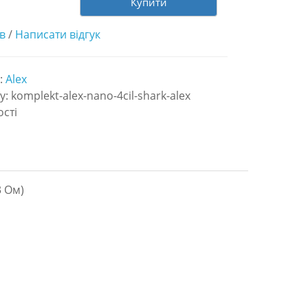
Купити
ів
/
Написати відгук
:
Alex
: komplekt-alex-nano-4cil-shark-alex
ості
3 Ом)