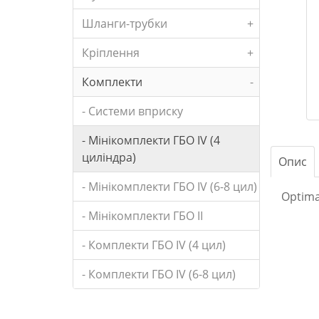
Шланги-трубки
+
Кріплення
+
Комплекти
-
- Системи вприску
- Мінікомплекти ГБО IV (4
циліндра)
Опис
- Мінікомплекти ГБО IV (6-8 цил)
Optima
- Мінікомплекти ГБО II
- Комплекти ГБО IV (4 цил)
- Комплекти ГБО IV (6-8 цил)