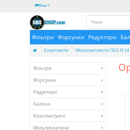
Мова
Фільтри
Форсунки
Редуктори
Ба
Комплекти
Мінікомплекти ГБО IV (4
Op
Фільтри
+
Форсунки
+
Редуктори
+
Балони
+
Комплектуючі
+
Мультиклапани
+