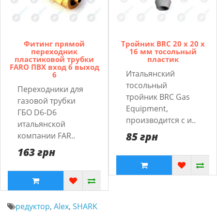
Фитинг прямой
Тройник BRC 20 x 20 x
переходник
16 мм тосольный
пластиковой трубки
пластик
FARO ПВХ вход 6 выход
Итальянский
6
тосольный
Переходники для
тройник BRC Gas
газовой трубки
Equipment,
ГБО D6-D6
производится с и..
итальянской
85 грн
компании FAR..
163 грн
редуктор
,
Alex
,
SHARK