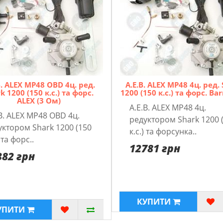
B. ALEX MP48 OBD 4ц. pед.
A.E.B. ALEX MP48 4ц. pед.
k 1200 (150 к.с.) та форс.
1200 (150 к.с.) та форс. Ba
ALEX (3 Ом)
A.E.B. ALEX MP48 4ц.
B. ALEX MP48 OBD 4ц.
pедуктором Shark 1200 
уктором Shark 1200 (150
к.с.) та форсунка..
) та форс..
12781 грн
382 грн
КУПИТИ
УПИТИ