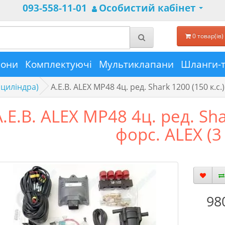
093-558-11-01
Особистий кабінет
0 товар(ів) 
лони
Комплектуючі
Мультиклапани
Шланги-
 циліндра)
A.E.B. ALEX MP48 4ц. pед. Shark 1200 (150 к.с.
A.E.B. ALEX MP48 4ц. pед. Shar
форс. ALEX (3
98