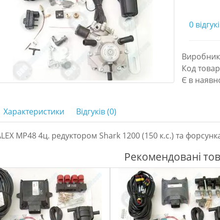
0 відгук
Виробник
Код товар
Є в наявн
Характеристики
Відгуків (0)
 ALEX MP48 4ц. pедуктором Shark 1200 (150 к.с.) та форсунк
Рекомендовані то