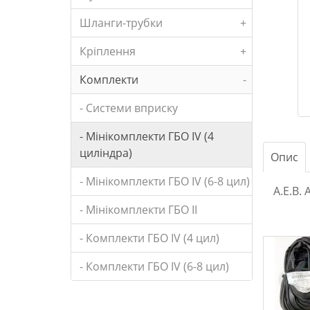
Шланги-трубки
+
Кріплення
+
Комплекти
-
- Системи вприску
- Мінікомплекти ГБО IV (4
циліндра)
Опис
- Мінікомплекти ГБО IV (6-8 цил)
A.E.B.
- Мінікомплекти ГБО II
- Комплекти ГБО IV (4 цил)
- Комплекти ГБО IV (6-8 цил)