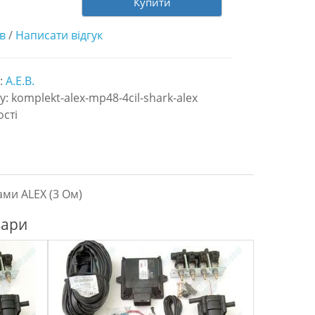
Купити
ів
/
Написати відгук
:
A.E.B.
у: komplekt-alex-mp48-4cil-shark-alex
ості
ами ALEX (3 Ом)
вари