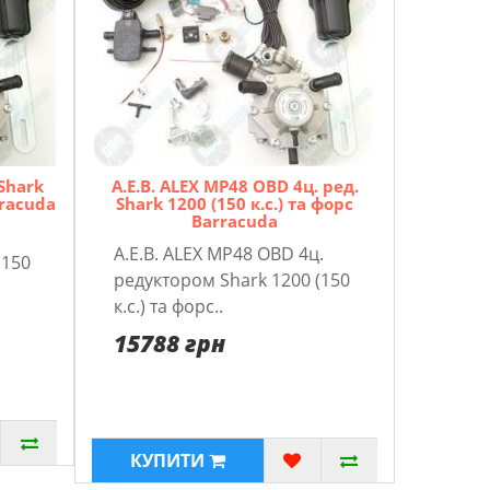
 Shark
A.E.B. ALEX MP48 OBD 4ц. pед.
rracuda
Shark 1200 (150 к.с.) та форс
Barracuda
A.E.B. ALEX MP48 OBD 4ц.
(150
pедуктором Shark 1200 (150
к.с.) та форс..
15788 грн
КУПИТИ