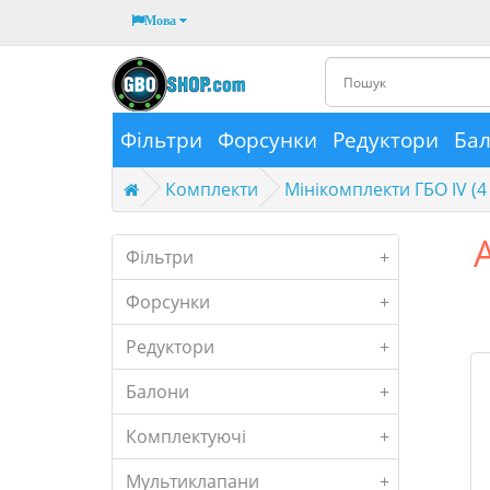
Мова
Фільтри
Форсунки
Редуктори
Ба
Комплекти
Мінікомплекти ГБО IV (4
Фільтри
+
Форсунки
+
Редуктори
+
Балони
+
Комплектуючі
+
Мультиклапани
+