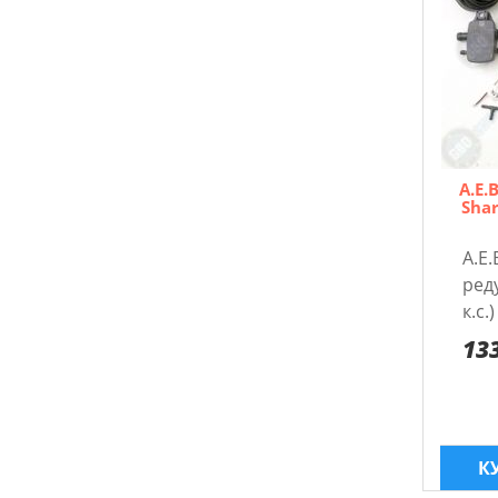
A.E.
Shar
A.E.
pед
к.с.
13
К