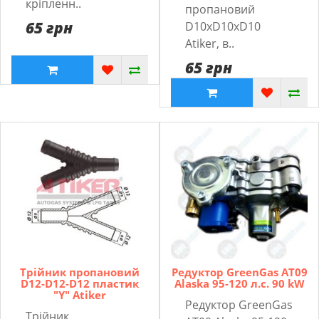
кріпленн..
пропановий
65 грн
D10xD10xD10
Atiker, в..
65 грн
Трійник пропановий
Редуктор GreenGas AT09
D12-D12-D12 пластик
Alaska 95-120 л.с. 90 kW
"Y" Atiker
Редуктор GreenGas
Трійник