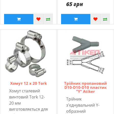
65 грн
Хомут 12 x 20 Tork
Трійник пропановий
D10-D10-D10 пластик
Хомут сталевий
"Y" Atiker
винтовий Tork 12-
Трійник
20 мм
з'єднувальний Y-
виготовляється для
образний