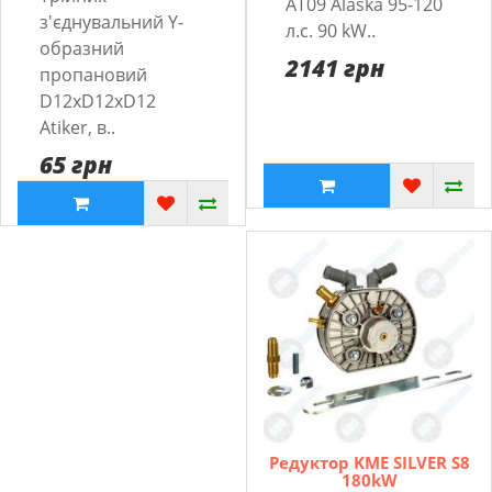
AT09 Alaska 95-120
з'єднувальний Y-
л.с. 90 kW..
образний
2141 грн
пропановий
D12xD12xD12
Atiker, в..
65 грн
Редуктор KME SILVER S8
180kW