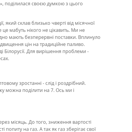
», поділилася своєю думкою з цього
ї, який склав близько чверті від місячної
 це мабуть нікого не цікавить. Ми не
відно мають безперервні поставки. Вплинуло
 підвищення цін на традиційне паливо.
і Білорусії. Для вирішення проблеми -
сах.
товому зростанні - слід і роздрібний.
ку можна поділити на 7. Ось ми і
 через місяць. До того, зниження вартості
попиту на газ. А так як газ зберігає свої