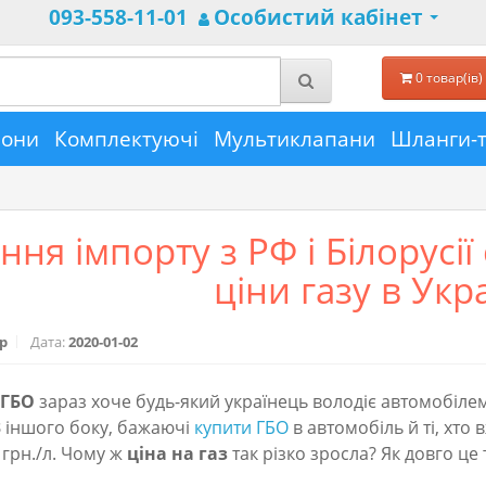
093-558-11-01
Особистий кабінет
0 товар(ів) 
лони
Комплектуючі
Мультиклапани
Шланги-
ня імпорту з РФ і Білорусі
ціни газу в Укра
p
Дата:
2020-01-02
 ГБО
зараз хоче будь-який українець володіє автомобілем,
З іншого боку, бажаючі
купити ГБО
в автомобіль й ті, хто
 грн./л. Чому ж
ціна на газ
так різко зросла? Як довго це