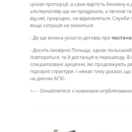
цінові пропорції, а саме вартість бензину 
альтернативу ще не придумали, а легкові та
від неї, природно, не відмовляться. Служби 
якщо ситуація не зміниться.
- Де ще можна укласти договір про
постача
- Досить імовірно Польща, однак польський 
повториться, та й дистанція в перешкоду. 
спеціалізовані аукціони, які продовжують р
підозрілі структури. І немає тому докази, що
на діючих АГЗС.
<---- Ознайомтеся з новинами опублікован