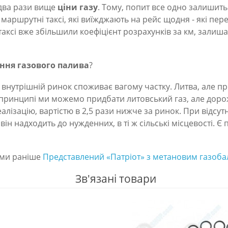
в два рази вище
ціни газу
. Тому, попит все одно залишитьс
 маршрутні таксі, які виїжджають на рейс щодня - які пе
таксі вже збільшили коефіцієнт розрахунків за км, залишає
ння газового палива
?
внутрішній ринок споживає вагому частку. Литва, але пр
В принципі ми можемо придбати литовський газ, але доро
еалізацію, вартістю в 2,5 рази нижче за ринок. При відс
 він надходить до нужденних, в ті ж сільські місцевості. Є
ими раніше
Представлений «Патріот» з метановим газоб
Зв'язані товари