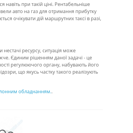
я навіть при такій ціні. Рентабельніше
ревели авто на газ для отримання прибутку
ться очікувати дій маршрутних такcі в разі,
и нестачі ресурсу, ситуація може
жче. Єдиним рішенням даної задачі - це
утності регулюючого органу, набувають його
 підозри, що якусь частку такого реалізують
алонним обладнанням.
.