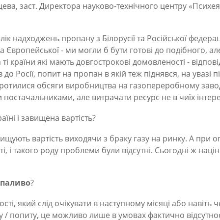
цева, заст. Директора науково-технічного центру «Психея
лік надходжень пропану з Білорусії та Російської федераці
 Європейської - ми могли б бути готові до подібного, але
ті країни які мають довгострокові домовленості - відпо
в до Росії, попит на пропан в якій теж піднявся, на увазі
коротилися обсяги виробництва на газопереробному завод
 постачальниками, але витрачати ресурс не в чиїх інтере
аїні і завищена вартість?
ищують вартість виходячи з браку газу на ринку. А при оп
і, і такого роду проблеми були відсутні. Сьогодні ж націн
 паливо
?
ькості, який слід очікувати в наступному місяці або навіть
 попиту, це можливо лише в умовах фактично відсутності 