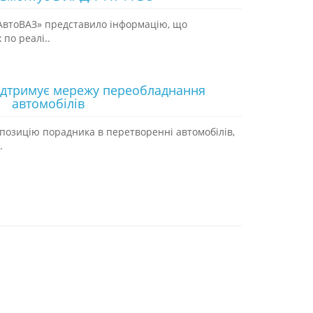
«АвтоВАЗ» представило інформацію, що
по реалі..
підтримує мережу переобладнання
автомобілів
 позицію порадника в перетворенні автомобілів,
.