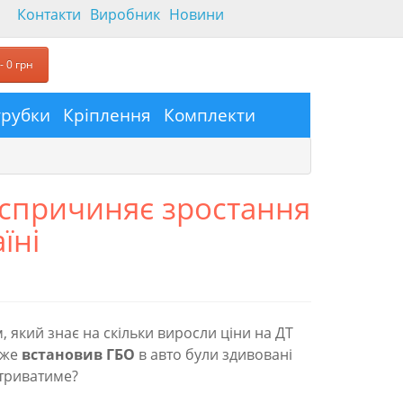
Контакти
Виробник
Новини
- 0 грн
трубки
Кріплення
Комплекти
ї спричиняє зростання
їні
 який знає на скільки виросли ціни на ДТ
 вже
встановив ГБО
в авто були здивовані
 триватиме?