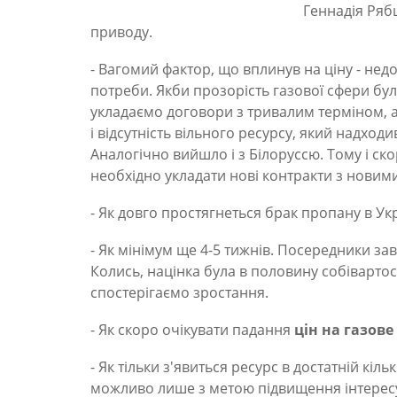
Геннадія Ряб
приводу.
- Вагомий фактор, що вплинув на ціну - недо
потреби. Якби прозорість газової сфери була
укладаємо договори з тривалим терміном, а 
і відсутність вільного ресурсу, який надходи
Аналогічно вийшло і з Білоруссю. Тому і с
необхідно укладати нові контракти з новими
- Як довго простягнеться брак пропану в Укр
- Як мінімум ще 4-5 тижнів. Посередники зав
Колись, націнка була в половину собівартост
спостерігаємо зростання.
- Як скоро очікувати падання
цін на газове
- Як тільки з'явиться ресурс в достатній кіл
можливо лише з метою підвищення інтересу /