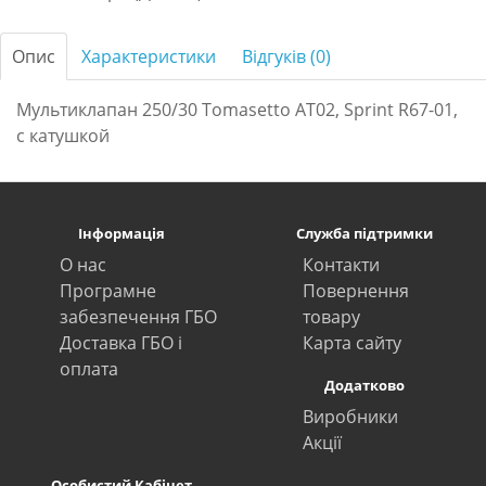
Опис
Характеристики
Відгуків (0)
Мультиклапан 250/30 Tomasetto AT02, Sprint R67-01,
с катушкой
Інформація
Служба підтримки
О нас
Контакти
Програмне
Повернення
забезпечення ГБО
товару
Доставка ГБО і
Карта сайту
оплата
Додатково
Виробники
Акції
Особистий Кабінет