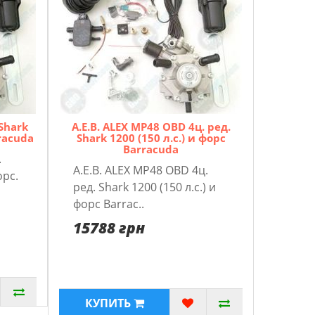
 Shark
A.E.B. ALEX MP48 OBD 4ц. pед.
rracuda
Shark 1200 (150 л.с.) и форс
Barracuda
.
A.E.B. ALEX MP48 OBD 4ц.
орс.
pед. Shark 1200 (150 л.с.) и
форс Barrac..
15788 грн
КУПИТЬ