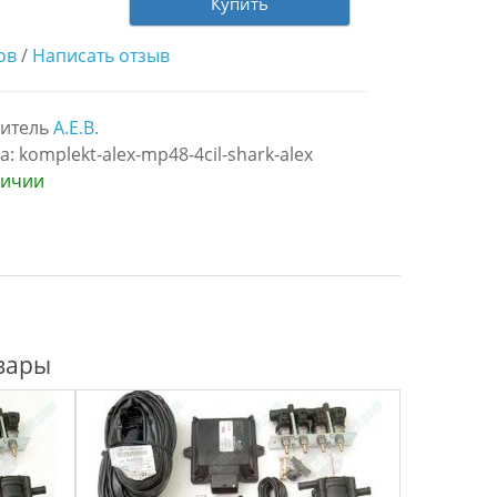
Купить
ов
/
Написать отзыв
итель
A.E.B.
а: komplekt-alex-mp48-4cil-shark-alex
личии
вары