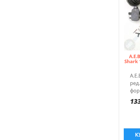
A.E.
Shark 
A.E.
pед.
форс
13
К