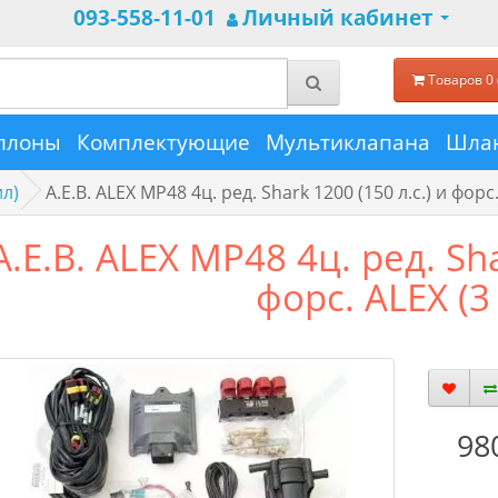
093-558-11-01
Личный кабинет
Товаров 0 
ллоны
Комплектующие
Мультиклапана
Шлан
ил)
A.E.B. ALEX MP48 4ц. pед. Shark 1200 (150 л.с.) и форс
A.E.B. ALEX MP48 4ц. pед. Sha
форс. ALEX (3
98