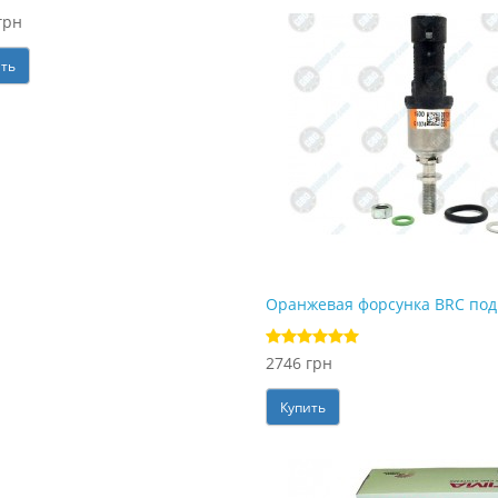
грн
ить
Оранжевая форсунка BRC под 
2746 грн
Купить