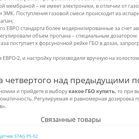
ой мембраной – не имеет электроники, в отличии от газо
и ЭМК. Поступления газовой смеси происходит из испар
лапан;
го ЕВРО стандарта более модернизированные за счет ав
егулировали объем пропана – специальным дозатором. З
газа поступает к форсуночной рейке ГБО в дозах, запро
 ЕВРО-2, и настройку производили вручную на холостом 
а четвертого над предыдущими 
ономии и прийдете в выбору
какое ГБО купить
, то при 
оматичность. Регулируемая и равномерная дозировка п
в».
Связанные товары
атчик STAG PS-02