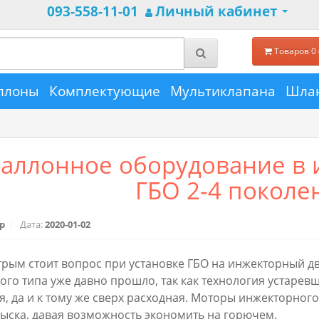
093-558-11-01
Личный кабинет
Товаров 0 
ллоны
Комплектующие
Мультиклапана
Шлан
баллонное оборудование в 
ГБО 2-4 поколе
p
Дата:
2020-01-02
рым стоит вопрос при установке ГБО на инжекторный дв
го типа уже давно прошло, так как технология устаревш
, да и к тому же сверх расходная. Моторы инжекторног
ыска, давая возможность экономить на горючем.