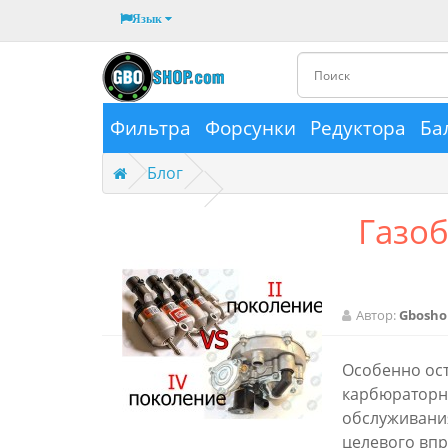
Язык
Фильтра
Форсунки
Редуктора
Ба
Блог
Газо
Автор:
Gbosho
Особенно ост
карбюраторно
обслуживания
целевого впр