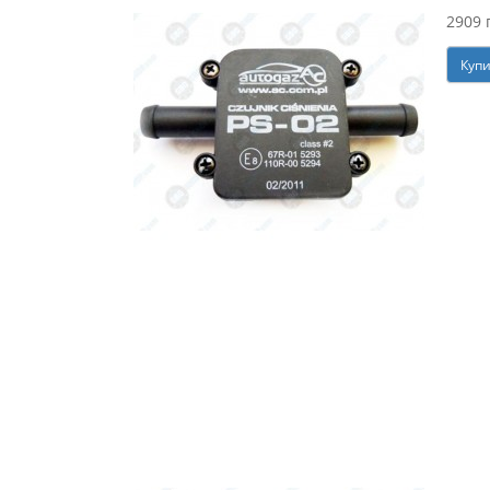
2909 
Куп