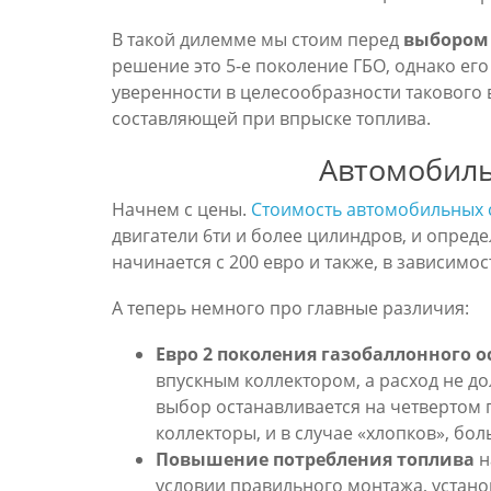
В такой дилемме мы стоим перед
выбором 
решение это 5-е поколение ГБО, однако его
уверенности в целесообразности такового 
составляющей при впрыске топлива.
Автомобиль
Начнем с цены.
Стоимость автомобильных 
двигатели 6ти и более цилиндров, и опред
начинается с 200 евро и также, в зависимо
А теперь немного про главные различия:
Евро 2 поколения газобаллонного 
впускным коллектором, а расход не до
выбор останавливается на четвертом 
коллекторы, и в случае «хлопков», бо
Повышение потребления топлива
н
условии правильного монтажа, устано