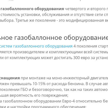
газобаллонного оборудования
четвертого и второго 
 стоимость установки, обслуживания и отсутствие сети с
выбора. Третье же поколение - это модифицированная в
ное газобаллонное оборудовани
систем газобаллонного оборудования
4 поколения старту
еляется производителем и комплектующими всей системы
сти от комплектующих может достигать 300 евро за устан
оснащения
при монтаже на моно-инжекторный двигатель
лжен превышать 10-15% от расхода бензина. В случае ав
поколении ГБО и безоговорочно, так как на таких авто
льшая вероятность его повреждения;
а газобаллонном оборудовании Евро-4 относительно бен
вки и настройки программного обеспечения;