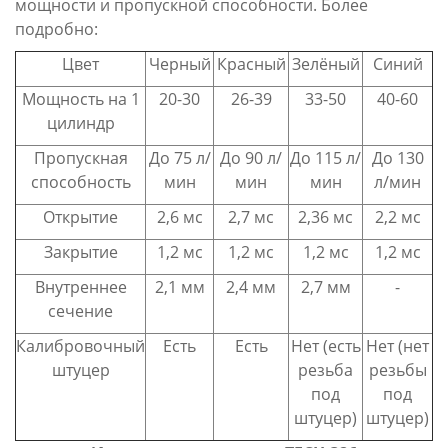
мощности и пропускной способности. Более
подробно:
Цвет
Черный
Красный
Зелёный
Синий
Мощность на 1
20-30
26-39
33-50
40-60
цилиндр
Пропускная
До 75 л/
До 90 л/
До 115 л/
До 130
способность
мин
мин
мин
л/мин
Открытие
2,6 мс
2,7 мс
2,36 мс
2,2 мс
Закрытие
1,2 мс
1,2 мс
1,2 мс
1,2 мс
Внутреннее
2,1 мм
2,4 мм
2,7 мм
-
сечение
Калибровочный
Есть
Есть
Нет (есть
Нет (нет
штуцер
резьба
резьбы
под
под
штуцер)
штуцер)