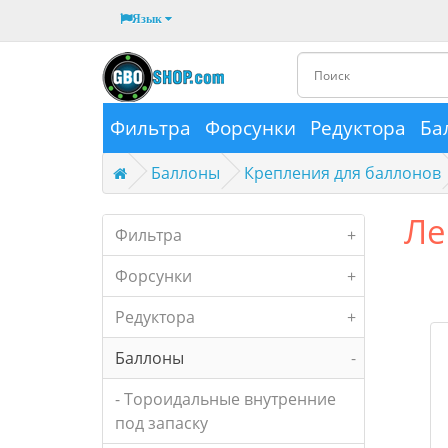
Язык
Фильтра
Форсунки
Редуктора
Ба
Баллоны
Крепления для баллонов
Ле
Фильтра
+
Форсунки
+
Редуктора
+
Баллоны
-
- Тороидальные внутренние
под запаску