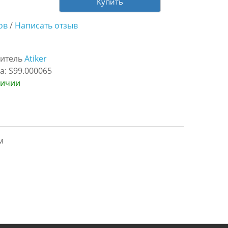
Купить
ов
/
Написать отзыв
итель
Atiker
а: S99.000065
личии
м